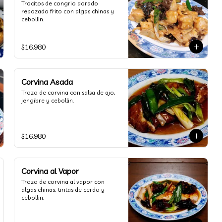
Trocitos de congrio dorado 
rebozado frito con algas chinas y 
cebollin.
$16.980
Corvina Asada
Trozo de corvina con salsa de ajo, 
jengibre y cebollin.
$16.980
Corvina al Vapor
Trozo de corvina al vapor con 
algas chinas, tiritas de cerdo y 
cebollin.